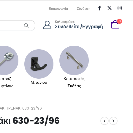
Επικοινωνία
Σύνδεση
0
Καλωσήρθατε
Συνδεθείτε /Εγγραφή
μπράζ
Κουπαστές
Μπάνιου
υρτίνας
Σκάλας
ΆΚΙ ΤΡΕΝΆΚΙ 630-23/96
νάκι 630-23/96