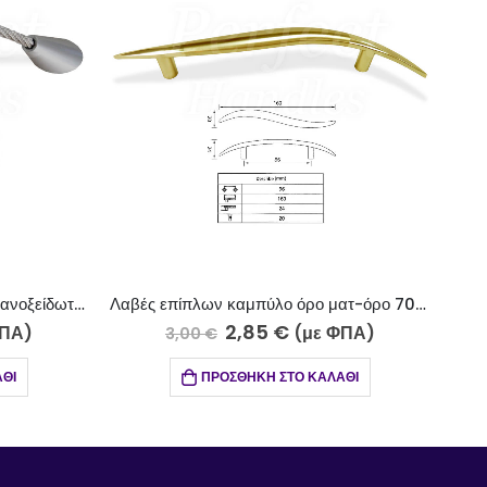
Λαβές επίπλων καμπύλο όρο ματ-όρο 703-15-11/96
2,85
€
2,40
€
(με ΦΠΑ)
(με 
0
€
2,50
€
ΠΡΟΣΘΉΚΗ ΣΤΟ ΚΑΛΆΘΙ
ΠΡΟΣΘΉΚΗ ΣΤΟ ΚΑΛ