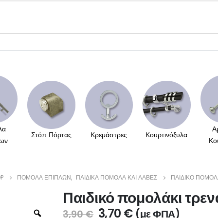
λα
Α
Στόπ Πόρτας
Κρεμάστρες
Κουρτινόξυλα
ων
Κο
P
ΠΌΜΟΛΑ ΕΠΊΠΛΩΝ
,
ΠΑΙΔΙΚΆ ΠΟΜΟΛΑ ΚΑΙ ΛΑΒΈΣ
ΠΑΙΔΙΚΌ ΠΟΜΟΛ
Παιδικό πομολάκι τρε
3,70
€
(με ΦΠΑ)
3,90
€