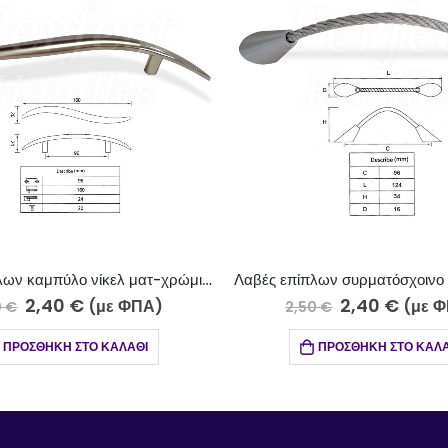
Λαβές επίπλων καμπύλο νίκελ ματ-χρώμιο 703-10-5/96
Λαβές επίπλων συρματόσχοινο ανοξείδωτο ματ 711-17/96
2,40
€
(με ΦΠΑ)
2,50
€
3,0
ΠΡΟΣΘΉΚΗ ΣΤΟ ΚΑΛΆΘΙ