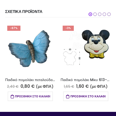
ΣΧΕΤΙΚΆ ΠΡΟΪΌΝΤΑ
-67%
-3%
Παιδικό πομολάκι πεταλούδα μπλε 608-19
Παιδικό πομολάκι Mίκυ 613-22/1
0,80
€
1,60
€
(με ΦΠΑ)
(με ΦΠΑ)
2,40
€
1,65
€
ΠΡΟΣΘΉΚΗ ΣΤΟ ΚΑΛΆΘΙ
ΠΡΟΣΘΉΚΗ ΣΤΟ ΚΑΛΆΘΙ