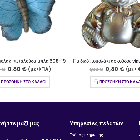
Παιδικό πομολάκι αρκούδος νίκελ σατινέ- χρώμιο 604-17-5
0,80
€
0,80
(με ΦΠΑ)
1,80
€
2,40
€
ΠΡΟΣΘΉΚΗ ΣΤΟ ΚΑΛΆΘΙ
ΠΡΟΣΘΉΚΗ Σ
νήστε μαζί μας
Υπηρεσίες πελατών
Τρόπος πληρωμής