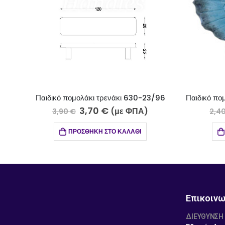
630-23/96
Παιδικό πομολάκι πεταλούδα μπλε 608-19
0,80
€
ΦΠΑ)
(με ΦΠΑ)
2,40
€
ΆΘΙ
ΠΡΟΣΘΉΚΗ ΣΤΟ ΚΑΛΆΘΙ
Επικοινω
ΔΙΕΎΘΥΝΣΗ