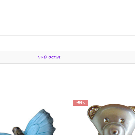
νίκελ σατινέ
56%
-67%