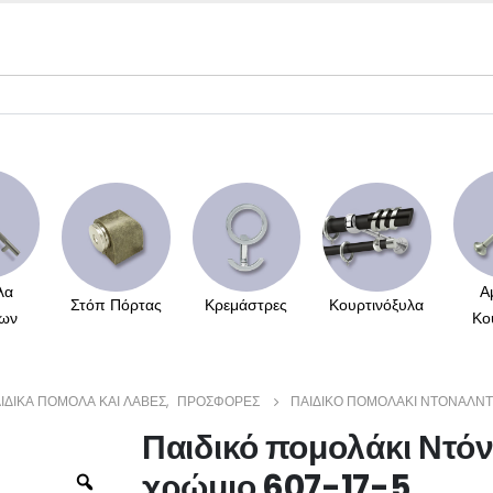
λα
Α
Στόπ Πόρτας
Κρεμάστρες
Κουρτινόξυλα
ων
Κο
ΙΔΙΚΆ ΠΟΜΟΛΑ ΚΑΙ ΛΑΒΈΣ
,
ΠΡΟΣΦΟΡΈΣ
ΠΑΙΔΙΚΌ ΠΟΜΟΛΆΚΙ ΝΤΌΝΑΛΝΤ 
Παιδικό πομολάκι Ντόν
χρώμιο 607-17-5