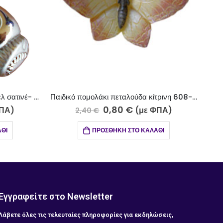
Παιδικό πομολάκι πεταλούδα κίτρινη 608-18
Παιδικό πομολάκι Mίνυ επίχρυσο ματ-επίχρυσο 601-009
€
0,80
€
(με ΦΠΑ)
(με ΦΠΑ)
2,10
€
ΤΟ ΚΑΛΆΘΙ
ΠΡΟΣΘΉΚΗ ΣΤΟ ΚΑΛΆΘΙ
Εγγραφείτε στο Newsletter
Λάβετε όλες τις τελευταίες πληροφορίες για εκδηλώσεις,