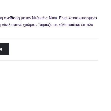
νη σχεδίαση με τον Ντόναλντ Ντακ. Είναι κατασκευασμένο
νίκελ σατινέ χρώμιο . Ταιριάζει σε κάθε παιδικό έπιπλο
Ι