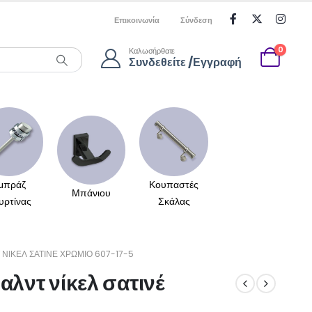
Επικοινωνία
Σύνδεση
0
Καλωσήρθατε
Συνδεθείτε /Εγγραφή
μπράζ
Κουπαστές
Μπάνιου
υρτίνας
Σκάλας
ΝΊΚΕΛ ΣΑΤΙΝΈ ΧΡΏΜΙΟ 607-17-5
αλντ νίκελ σατινέ