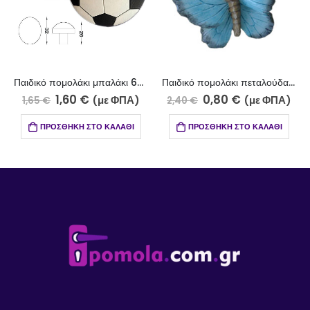
Παιδικό πομολάκι μπαλάκι 629-22/1
Παιδικό πομολάκι πεταλούδα μπλε 608-19
,60
€
0,80
€
0,8
(με ΦΠΑ)
(με ΦΠΑ)
2,40
€
1,90
€
ΉΚΗ ΣΤΟ ΚΑΛΆΘΙ
ΠΡΟΣΘΉΚΗ ΣΤΟ ΚΑΛΆΘΙ
ΠΡΟΣΘΉΚΗ