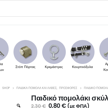
λα
Α
Στόπ Πόρτας
Κρεμάστρες
Κουρτινόξυλα
ων
Κο
SHOP
ΠΑΙΔΙΚΆ ΠΟΜΟΛΑ ΚΑΙ ΛΑΒΈΣ
,
ΠΡΟΣΦΟΡΈΣ
ΠΑΙΔΙΚΌ ΠΟΜΟΛΆ
Παιδικό πομολάκι σκύ
0,80
€
(με ΦΠΑ)
2,30
€