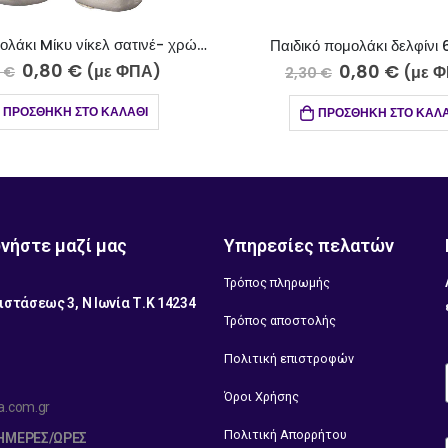
Παιδικό πομολάκι Mίκυ νίκελ σατινέ- χρώμιο 600-17-5
Παιδικό πομολάκι δελφίνι
0,80
€
0,80
€
(με ΦΠΑ)
(με 
0
€
2,30
€
ΠΡΟΣΘΉΚΗ ΣΤΟ ΚΑΛΆΘΙ
ΠΡΟΣΘΉΚΗ ΣΤΟ ΚΑΛΆ
νήστε μαζί μας
Υπηρεσίες πελατών
Τρόπος πληρωμής
ιστάσεως 3, Ν Ιωνία Τ.Κ 14234
Τρόπος αποστολής
1
Πολιτική επιστροφών
Όροι Χρήσης
a.com.gr
Πολιτική Απορρήτου
 ΗΜΈΡΕΣ/ΏΡΕΣ