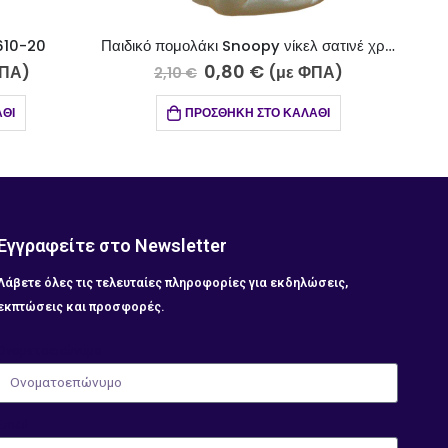
 610-20
Παιδικό πομολάκι Snoopy νίκελ σατινέ χρώμιο 602-17-5
0,80
€
ΦΠΑ)
(με ΦΠΑ)
2,10
€
ΘΙ
ΠΡΟΣΘΉΚΗ ΣΤΟ ΚΑΛΆΘΙ
Εγγραφείτε στο Newsletter
Λάβετε όλες τις τελευταίες πληροφορίες για εκδηλώσεις,
εκπτώσεις και προσφορές.
Ονοματοεπώνυμο
Email