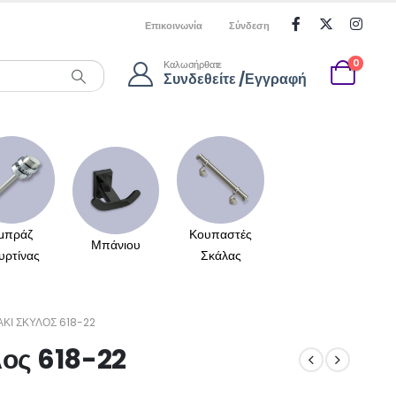
Επικοινωνία
Σύνδεση
0
Καλωσήρθατε
Συνδεθείτε /Εγγραφή
μπράζ
Κουπαστές
Μπάνιου
υρτίνας
Σκάλας
ΚΙ ΣΚΎΛΟΣ 618-22
λος 618-22