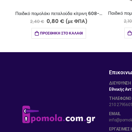
Παιδικό πομολάκι πεταλούδα κίτρινη 608-18
0,80
€
(με ΦΠΑ)
2,1
2,40
€
ΠΡΟΣΘΉΚΗ ΣΤΟ ΚΑΛΆΘΙ
Επικοινω
ΔΙΕΎΘΥΝΣΗ
Εθνικής Αντ
ΤΗΛΕΦΩΝΟ
210 279560
EMAIL
info@pomol
ΕΡΓΆΣΙΜΕΣ