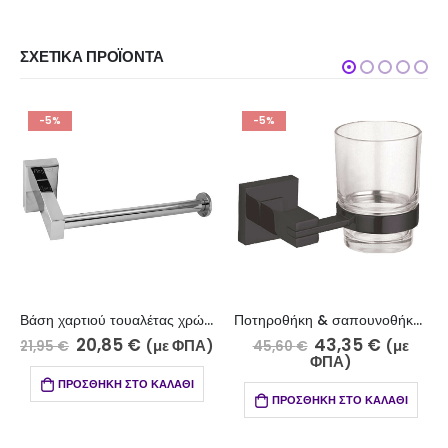
ΣΧΕΤΙΚΆ ΠΡΟΪΌΝΤΑ
-5%
-5%
Βάση χαρτιού τουαλέτας χρώμιο 9900-5/2Z
Ποτηροθήκη & σαπουνοθήκη μαύρο 1200-7/6
20,85
€
43,35
€
(με ΦΠΑ)
(με
21,95
€
45,60
€
ΦΠΑ)
ΠΡΟΣΘΉΚΗ ΣΤΟ ΚΑΛΆΘΙ
ΠΡΟΣΘΉΚΗ ΣΤΟ ΚΑΛΆΘΙ