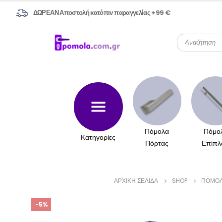
ΔΩΡΕΑΝ Αποστολή κατόπιν παραγγελίας +99 €
Πόμολα
Πόμο
Κατηγορίες
Πόρτας
Επίπλ
ΑΡΧΙΚΉ ΣΕΛΊΔΑ
SHOP
ΠΌΜΟΛ
-5%