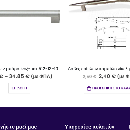
Λαβή επίπλων μπάρα ίνοξ-ματ 512-13-10 Φ14
€
–
34,85
€
2,40
€
(με ΦΠΑ)
(με 
2,50
€
ΕΠΙΛΟΓΉ
ΠΡΟΣΘΉΚΗ ΣΤΟ ΚΑΛΆ
νήστε μαζί μας
Υπηρεσίες πελατών