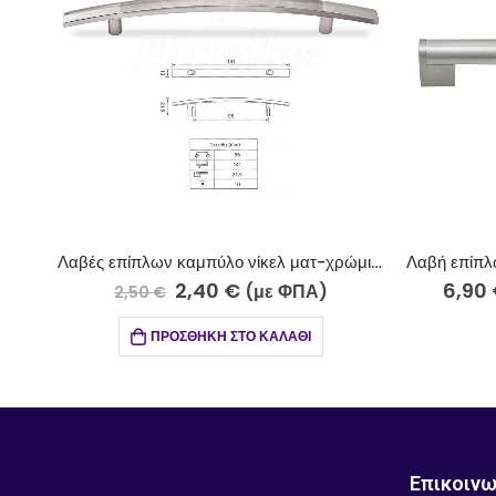
Λαβές επίπλων καμπύλο νίκελ ματ-χρώμιο 701-10-5/96
2,40
€
6,90
(με ΦΠΑ)
2,50
€
ΠΡΟΣΘΉΚΗ ΣΤΟ ΚΑΛΆΘΙ
Επικοινω