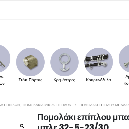
λα
Α
Στόπ Πόρτας
Κρεμάστρες
Κουρτινόξυλα
ων
Κο
Α ΕΠΊΠΛΩΝ
,
ΠΟΜΟΛΆΚΙΑ ΜΙΚΡΆ ΕΠΊΠΛΩΝ
ΠΟΜΟΛΆΚΙ ΕΠΊΠΛΟΥ ΜΠΑΛΆΚΙ
Πομολάκι επίπλου μπα
μπλε 32-5-23/30