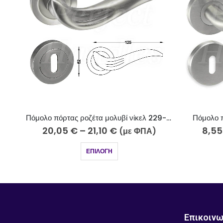
Πόμολο πόρτας ροζέτα μολυβί νίκελ 229-25/2
Πόμολο πόρτας ροζέτα ίνοξ 252-13/2
8,55
€
–
17,10
€
13,
Α)
(με ΦΠΑ)
ΕΠΙΛΟΓΉ
Επικοινω