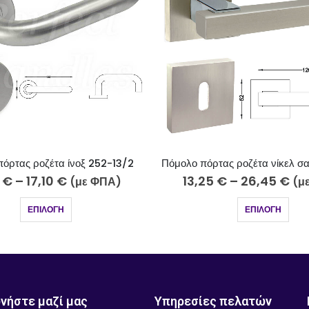
Πόμολο πόρτας ροζέτα νίκελ σατινέ χρώμιο 242-17-5/2
Πόμολο πόρτας ροζέτα όρο 
25
€
–
26,45
€
7,80
€
–
15,55
€
(με ΦΠΑ)
(
ΕΠΙΛΟΓΉ
ΕΠΙΛΟΓΉ
νήστε μαζί μας
Υπηρεσίες πελατών