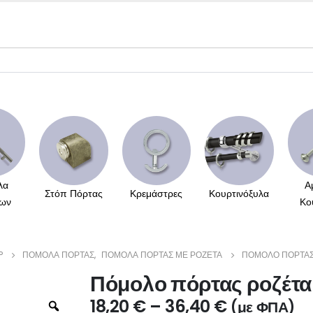
λα
Α
Στόπ Πόρτας
Κρεμάστρες
Κουρτινόξυλα
ων
Κο
P
ΠΌΜΟΛΑ ΠΌΡΤΑΣ
,
ΠΌΜΟΛΑ ΠΌΡΤΑΣ ΜΕ ΡΟΖΈΤΑ
ΠΌΜΟΛΟ ΠΌΡΤΑΣ 
Πόμολο πόρτας ροζέτα
18,20
€
–
36,40
€
(με ΦΠΑ)