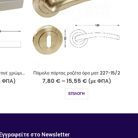
ματ 227-15/2
Πόμολο πόρτας ροζέτα λευκό ματ 243-3/2
Π
13,40
€
–
26,75
€
με ΦΠΑ)
(με ΦΠΑ)
ΕΠΙΛΟΓΉ
Εγγραφείτε στο Newsletter