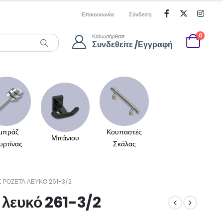
Επικοινωνία
Σύνδεση
0
Καλωσήρθατε
Συνδεθείτε /Εγγραφή
μπράζ
Κουπαστές
Μπάνιου
υρτίνας
Σκάλας
ΡΟΖΈΤΑ ΛΕΥΚΌ 261-3/2
 λευκό 261-3/2