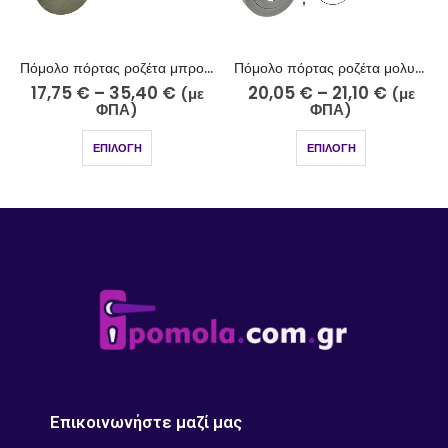
Πόμολο πόρτας ροζέτα μπρονζέ 255-16/2
Πόμολο πόρτας ροζέτα μολυβί νίκελ 229-25/2
17,75
€
–
35,40
€
20,05
€
–
21,10
€
(με
(με
ΦΠΑ)
ΦΠΑ)
ΕΠΙΛΟΓΉ
ΕΠΙΛΟΓΉ
Επικοινωνήστε μαζί μας