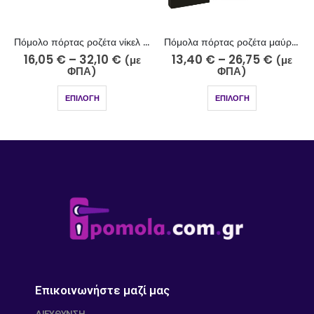
Πόμολο πόρτας ροζέτα νίκελ ματ χρώμιο 200-10-5/2
Πόμολα πόρτας ροζέτα μαύρο ματ 243-7/2
16,05
€
–
32,10
€
13,40
€
–
26,75
€
(με
(με
ΦΠΑ)
ΦΠΑ)
ΕΠΙΛΟΓΉ
ΕΠΙΛΟΓΉ
Επικοινωνήστε μαζί μας
ΔΙΕΎΘΥΝΣΗ