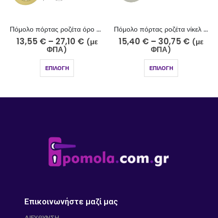
Πόμολο πόρτας ροζέτα όρο ματ- όρο 221-15-11/2
Πόμολο πόρτας ροζέτα νίκελ ματ χρώμιο 251-10-5/2
13,55
€
–
27,10
€
15,40
€
–
30,75
€
(με
(με
ΦΠΑ)
ΦΠΑ)
ΕΠΙΛΟΓΉ
ΕΠΙΛΟΓΉ
Επικοινωνήστε μαζί μας
ΔΙΕΎΘΥΝΣΗ