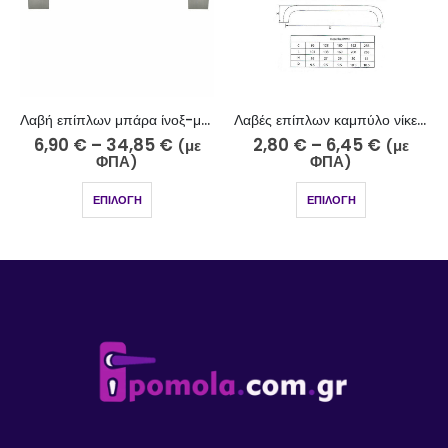
Λαβή επίπλων μπάρα ίνοξ-ματ 512-13-10 Φ14
Λαβές επίπλων καμπύλο νίκελ ματ-χρώμιο 715-10-5
6,90
€
–
34,85
€
2,80
€
–
6,45
€
(με
(με
ΦΠΑ)
ΦΠΑ)
ΕΠΙΛΟΓΉ
ΕΠΙΛΟΓΉ