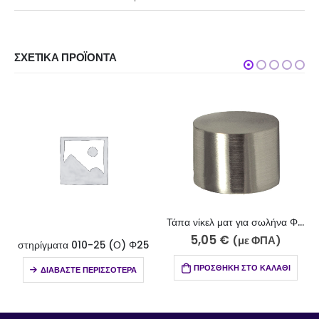
ΣΧΕΤΙΚΆ ΠΡΟΪΌΝΤΑ
Τάπα νίκελ ματ για σωλήνα Φ25 Κ56-2510
5,05
€
(με ΦΠΑ)
στηρίγματα 010-25 (Ο) Φ25
ΠΡΟΣΘΉΚΗ ΣΤΟ ΚΑΛΆΘΙ
ΔΙΑΒΆΣΤΕ ΠΕΡΙΣΣΌΤΕΡΑ