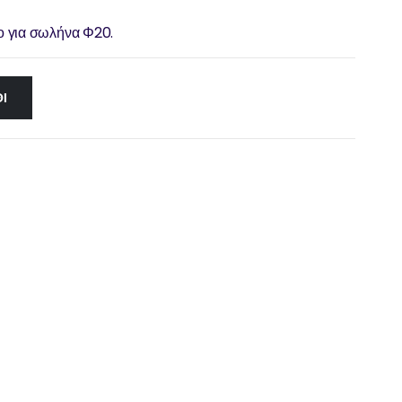
ο για σωλήνα Φ20.
Ι