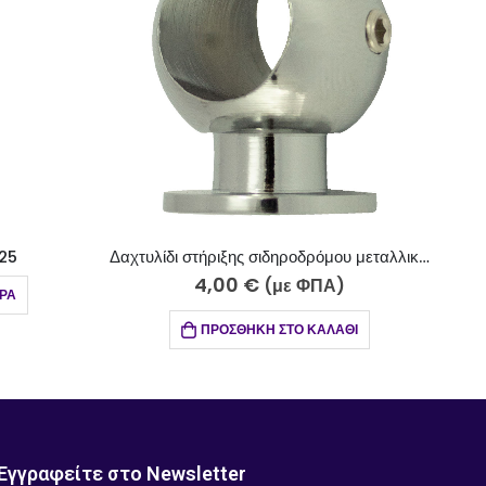
Δαχτυλίδι στήριξης σιδηροδρόμου μεταλλικό χρώμιο 052-5
Ράουλο σιδηρόδρομου λευκό (100 ΤΜΧ) 058-03
1,45
€
)
(με ΦΠΑ)
ΆΘΙ
ΠΡΟΣΘΉΚΗ ΣΤΟ ΚΑΛΆΘΙ
Εγγραφείτε στο Newsletter