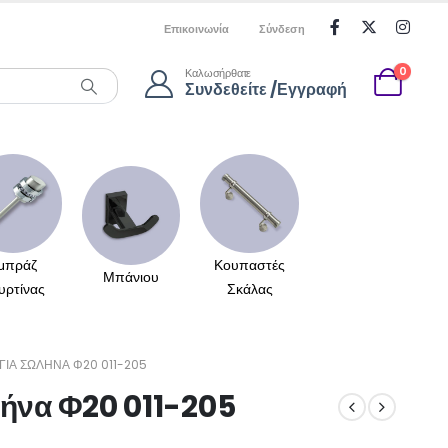
Επικοινωνία
Σύνδεση
0
Καλωσήρθατε
Συνδεθείτε /Εγγραφή
μπράζ
Κουπαστές
Μπάνιου
υρτίνας
Σκάλας
ΓΙΑ ΣΩΛΉΝΑ Φ20 011-205
λήνα Φ20 011-205