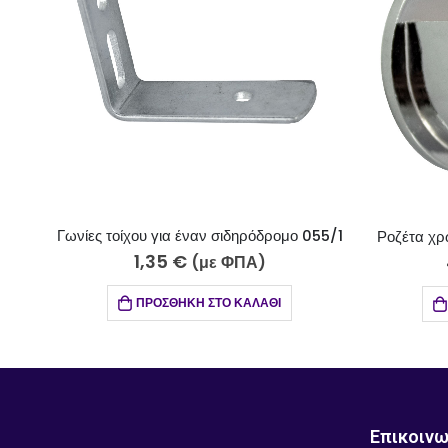
55/1
Ροζέτα χρώμιο για σωλήνα Φ25 011-255
σ
4,20
€
(με ΦΠΑ)
ΠΡΟΣΘΉΚΗ ΣΤΟ ΚΑΛΆΘΙ
Επικοινω