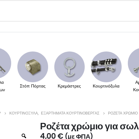
λα
Α
Στόπ Πόρτας
Κρεμάστρες
Κουρτινόξυλα
ων
Κο
P
ΚΟΥΡΤΙΝΌΞΥΛΑ
,
ΕΞΑΡΤΉΜΑΤΑ ΚΟΥΡΤΙΝΌΒΕΡΓΑΣ
ΡΟΖΈΤΑ ΧΡΏΜΙΟ 
Ροζέτα χρώμιο για σω
4,00
€
(με ΦΠΑ)