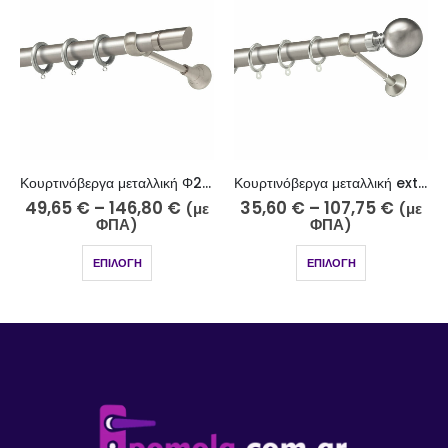
Κουρτινόβεργα μεταλλική Φ25 νίκελ ματ Σύμη Κ31-2510
Κουρτινόβεργα μεταλλική extra eco Φ25 νίκελ ματ Ρόδος K29-2510
–
146,80
€
35,60
€
–
107,75
€
87,95
€
–
(με
(με
ΦΠΑ)
ΦΠΑ)
Φ
ΕΠΙΛΟΓΉ
ΕΠΙΛΟΓΉ
ΕΠΙ