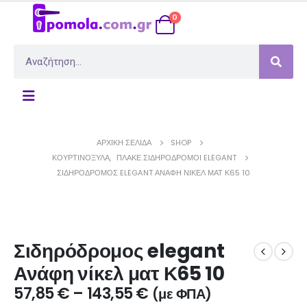
0
ΑΡΧΙΚΉ ΣΕΛΊΔΑ
SHOP
ΚΟΥΡΤΙΝΌΞΥΛΑ
,
ΠΛΑΚΈ ΣΙΔΗΡΌΔΡΟΜΟΙ ELEGANT
ΣΙΔΗΡΌΔΡΟΜΟΣ ELEGANT ΑΝΆΦΗ ΝΊΚΕΛ ΜΑΤ Κ65 10
Σιδηρόδρομος elegant
Ανάφη νίκελ ματ Κ65 10
57,85
€
–
143,55
€
(με ΦΠΑ)