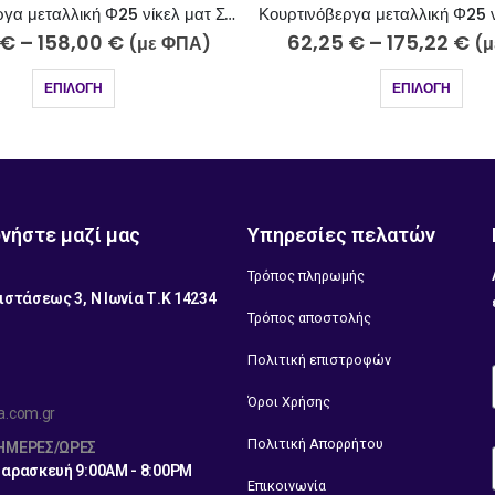
Κουρτινόβεργα μεταλλική Φ25 νίκελ ματ Κύθνος Κ28-2510-5
2,25
€
–
175,22
€
68,35
€
–
165,50
(με ΦΠΑ)
ΕΠΙΛΟΓΉ
ΕΠΙΛΟΓΉ
νήστε μαζί μας
Υπηρεσίες πελατών
Τρόπος πληρωμής
ιστάσεως 3, Ν Ιωνία Τ.Κ 14234
Τρόπος αποστολής
1
Πολιτική επιστροφών
Όροι Χρήσης
a.com.gr
Πολιτική Απορρήτου
 ΗΜΈΡΕΣ/ΏΡΕΣ
Παρασκευή 9:00AM - 8:00PM
Επικοινωνία