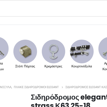
λα
Α
Στόπ Πόρτας
Κρεμάστρες
Κουρτινόξυλα
ων
Κο
ΙΝΌΞΥΛΑ
,
ΠΛΑΚΈ ΣΙΔΗΡΌΔΡΟΜΟΙ ELEGANT
ΣΙΔΗΡΌΔΡΟΜΟΣ ELEGANT ΚΆΣ
Σιδηρόδρομος elegan
strass Κ63 25-18