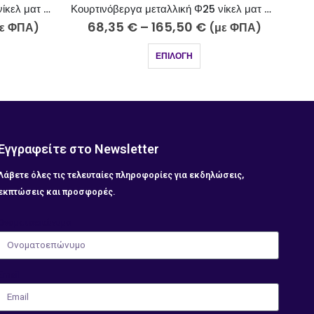
Κουρτινόβεργα μεταλλική Φ25 νίκελ ματ Κεφαλονιά Κ42-2510-5
Κουρτινόβεργα μεταλλική Φ25 ελιάς ανοιχτό-ελιάς σκούρο Κρήτη Κ40/2-2526-27
€
77,10
€
–
195,20
€
(με ΦΠΑ)
(με ΦΠΑ)
ΕΠΙΛΟΓΉ
Εγγραφείτε στο Newsletter
Λάβετε όλες τις τελευταίες πληροφορίες για εκδηλώσεις,
εκπτώσεις και προσφορές.
Ονοματοεπώνυμο
Email