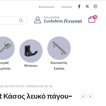
Επικοινωνία
Σύνδεση
0
Καλωσήρθατε
Συνδεθείτε /Εγγραφή
μπράζ
Κουπαστές
Μπάνιου
υρτίνας
Σκάλας
ΟΣ ΛΕΥΚΌ ΠΆΓΟΥ-STRASS Κ63 25-18
t Κάσος λευκό πάγου-