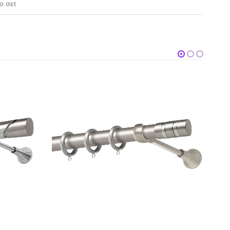
ο σετ