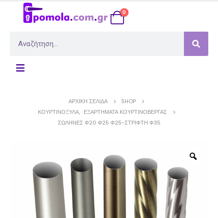
0
ΑΡΧΙΚΉ ΣΕΛΊΔΑ
SHOP
ΚΟΥΡΤΙΝΌΞΥΛΑ
,
ΕΞΑΡΤΉΜΑΤΑ ΚΟΥΡΤΙΝΌΒΕΡΓΑΣ
ΣΩΛΉΝΕΣ Φ20 Φ25 Φ25-ΣΤΡΙΦΤΉ Φ35