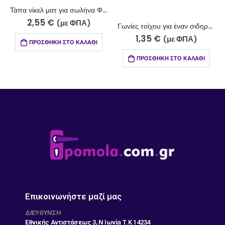
Τάπα νίκελ ματ για σωλήνα Φ20 Κ56-2010
2,55
€
(με ΦΠΑ)
Γωνίες τοίχου για έναν σιδηρόδρομο 055/1
1,35
€
(με ΦΠΑ)
ΠΡΟΣΘΉΚΗ ΣΤΟ ΚΑΛΆΘΙ
ΠΡΟΣΘΉΚΗ ΣΤΟ ΚΑΛΆΘΙ
Επικοινωνήστε μαζί μας
ΔΙΕΎΘΥΝΣΗ
Εθνικής Αντιστάσεως 3, Ν Ιωνία Τ.Κ 14234