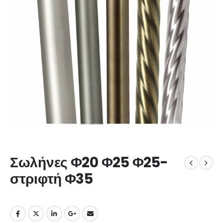
Σωλήνες Φ20 Φ25 Φ25-
στριφτή Φ35