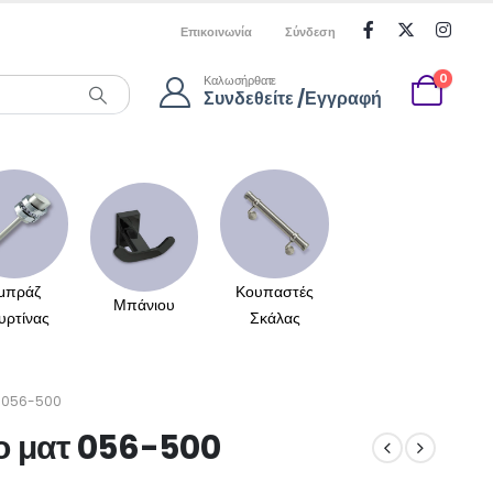
Επικοινωνία
Σύνδεση
0
Καλωσήρθατε
Συνδεθείτε /Εγγραφή
μπράζ
Κουπαστές
Μπάνιου
υρτίνας
Σκάλας
 056-500
ο ματ 056-500