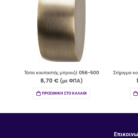
Στήριγμα κουπαστής με λάμα λευκό ματ 010-600
-500
19,25
€
(με ΦΠΑ)
ΠΡΟΣΘΉΚΗ ΣΤΟ ΚΑΛΆΘΙ
Επικοινω