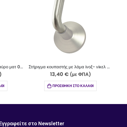
Στήριγμα κουπαστής με λάμα ίνοξ- νίκελ 010-600
Κουπαστή σκάλας μαύρο ματ Κ500-7
67,55
€
–
193,45
€
ΦΠΑ)
(με ΦΠΑ)
ΚΑΛΆΘΙ
ΕΠΙΛΟΓΉ
Εγγραφείτε στο Newsletter