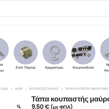
λα
Α
Στόπ Πόρτας
Κρεμάστρες
Κουρτινόξυλα
ων
Κο
ΕΛΊΔΑ
SHOP
ΚΟΥΠΑΣΤΈΣ ΣΚΆΛΑΣ
ΤΆΠΑ ΚΟΥΠΑΣΤΉΣ ΜΑΎΡΟ ΜΑΤ
Τάπα κουπαστής μαύρ
9,50
€
(με ΦΠΑ)