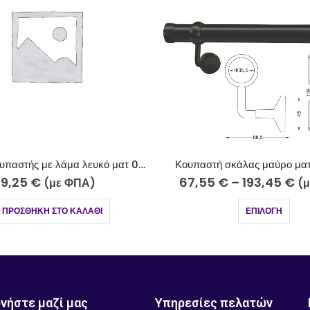
Στήριγμα κουπαστής με λάμα λευκό ματ 010-600
Κουπαστή σκάλας μαύρο ματ 
,25
€
67,55
€
–
193,45
€
(με ΦΠΑ)
(με
ΡΟΣΘΉΚΗ ΣΤΟ ΚΑΛΆΘΙ
ΕΠΙΛΟΓΉ
νήστε μαζί μας
Υπηρεσίες πελατών