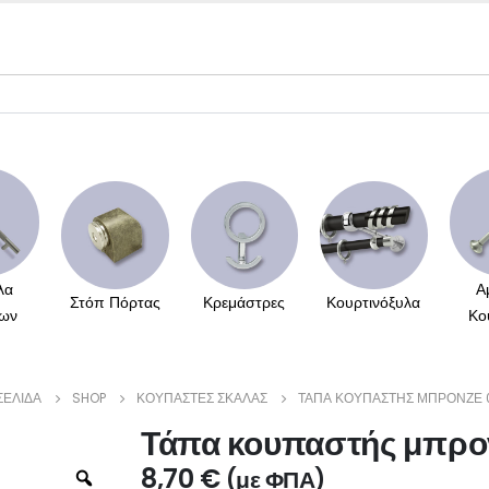
λα
Α
Στόπ Πόρτας
Κρεμάστρες
Κουρτινόξυλα
ων
Κο
ΣΕΛΊΔΑ
SHOP
ΚΟΥΠΑΣΤΈΣ ΣΚΆΛΑΣ
ΤΆΠΑ ΚΟΥΠΑΣΤΉΣ ΜΠΡΟΝΖΈ 
Τάπα κουπαστής μπρο
8,70
€
(με ΦΠΑ)