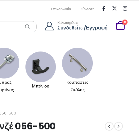
Επικοινωνία
Σύνδεση
0
Καλωσήρθατε
Συνδεθείτε /Εγγραφή
μπράζ
Κουπαστές
Μπάνιου
υρτίνας
Σκάλας
056-500
νζέ 056-500