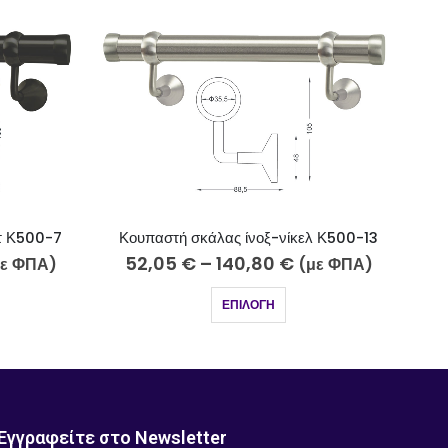
Κ500-7
Κουπαστή σκάλας ίνοξ-νίκελ Κ500-13
52,05
€
–
140,80
€
 ΦΠΑ)
(με ΦΠΑ)
ΕΠΙΛΟΓΉ
Εγγραφείτε στο Newsletter