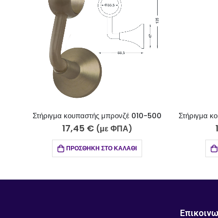
Στήριγμα κουπαστής μπρονζέ 010-500
17,45
€
19
(με ΦΠΑ)
ΠΡΟΣΘΉΚΗ ΣΤΟ ΚΑΛΆΘΙ
Π
Επικοινω