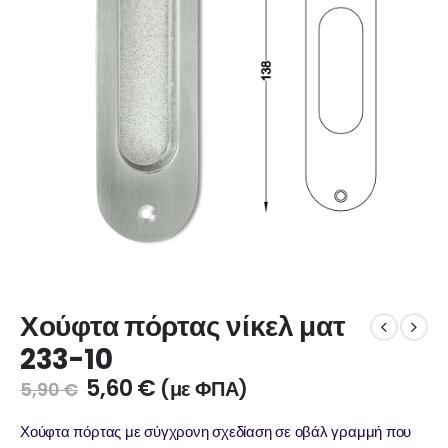
Χούφτα πόρτας νίκελ ματ
233-10
5,60
€
(με ΦΠΑ)
5,90
€
Χούφτα πόρτας με σύγχρονη σχεδίαση σε οβάλ γραμμή που