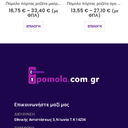
Πόμολο πόρτας ροζέτα μαύρο ματ χρώμιο 242-7-5/2
Πόμολο πόρτας ροζέτα όρο ματ-όρο 220-15-11/2
16,75
€
–
33,40
€
13,55
€
–
27,10
€
(με
(με
ΦΠΑ)
ΦΠΑ)
ΕΠΙΛΟΓΉ
ΕΠΙΛΟΓΉ
Επικοινωνήστε μαζί μας
ΔΙΕΎΘΥΝΣΗ
Εθνικής Αντιστάσεως 3, Ν Ιωνία Τ.Κ 14234
ΤΗΛΕΦΩΝΟ