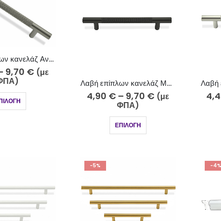
Λαβή επίπλων κανελάζ Ανθρακί Ματ 730-25
–
9,70
€
(με
ΦΠΑ)
Λαβή επίπλων κανελάζ Μαύρο Ματ 730-7
4,90
€
–
9,70
€
4,
(με
ΠΙΛΟΓΉ
ΦΠΑ)
ΕΠΙΛΟΓΉ
-5%
-4