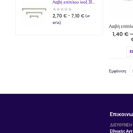
Λαβή επίπλου ίνοξ 312-13 12x12
0
από 5
2,70
€
7,10
€
–
(με
ΦΠΑ)
1,40
€
Ε
Εμφάνιση:
Επικοινω
ΔΙΕΎΘΥΝΣΗ
Εθνικής Αντ