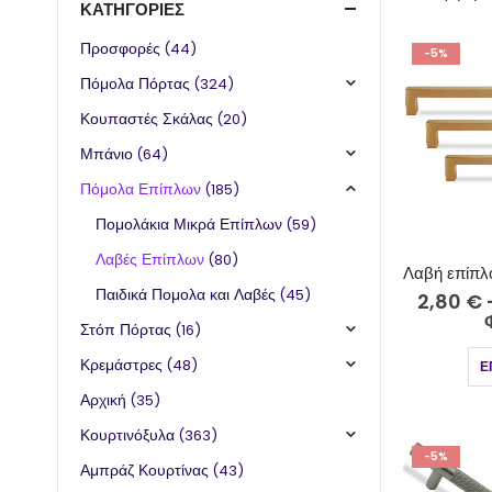
ΚΑΤΗΓΟΡΊΕΣ
Προσφορές
(44)
-5%
Πόμολα Πόρτας
(324)
Κουπαστές Σκάλας
(20)
Μπάνιο
(64)
Πόμολα Επίπλων
(185)
Πομολάκια Μικρά Επίπλων
(59)
Λαβές Επίπλων
(80)
Παιδικά Πομολα και Λαβές
(45)
2,80
€
Στόπ Πόρτας
(16)
Κρεμάστρες
(48)
Ε
Αρχική
(35)
Κουρτινόξυλα
(363)
-5%
Αμπράζ Κουρτίνας
(43)