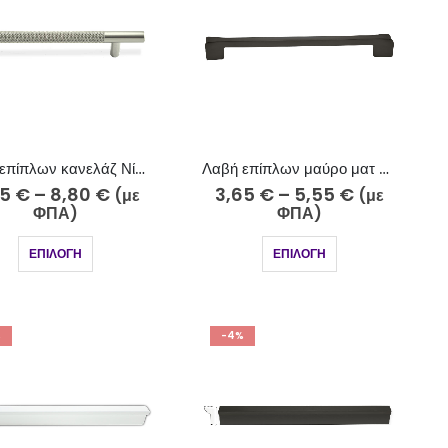
Λαβή επίπλων κανελάζ Νίκελ Ματ 730-10
Λαβή επίπλων μαύρο ματ 721-7
45
€
–
8,80
€
3,65
€
–
5,55
€
(με
(με
ΦΠΑ)
ΦΠΑ)
ΕΠΙΛΟΓΉ
ΕΠΙΛΟΓΉ
%
-4%