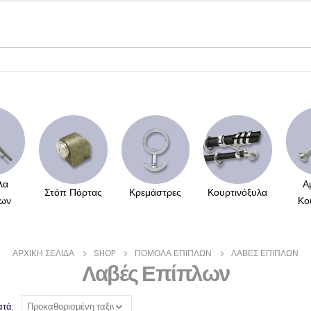
λα
Α
Στόπ Πόρτας
Κρεμάστρες
Κουρτινόξυλα
ων
Κο
ΑΡΧΙΚΉ ΣΕΛΊΔΑ
SHOP
ΠΌΜΟΛΑ ΕΠΊΠΛΩΝ
ΛΑΒΈΣ ΕΠΊΠΛΩΝ
Λαβές Επίπλων
ατά: