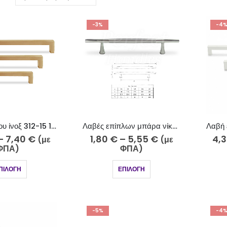
-3%
-4
Λαβή επίπλου ίνοξ 312-15 12×12
Λαβές επίπλων μπάρα νίκελ ματ – χρώμιο 705-10-5
–
7,40
€
1,80
€
–
5,55
€
4,
(με
(με
ΦΠΑ)
ΦΠΑ)
ΠΙΛΟΓΉ
ΕΠΙΛΟΓΉ
-5%
-4