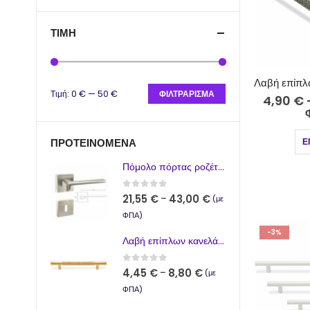
ΤΙΜΉ
Τιμή:
0 €
—
50 €
ΦΙΛΤΡΆΡΙΣΜΑ
4,90
€
Ε
ΠΡΟΤΕΙΝΌΜΕΝΑ
Πόμολο πόρτας ροζέτα νίκελ σατινέ 264-17/2
0
από 5
21,55
€
43,00
€
–
(με
ΦΠΑ)
-3%
Λαβή επίπλων κανελάζ Χρυσό Ματ 730-01
0
από 5
4,45
€
8,80
€
–
(με
ΦΠΑ)