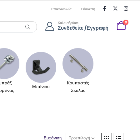
Επικοινωνία
Σύνδεση
0
Καλωσήρθατε
Συνδεθείτε /Εγγραφή
μπράζ
Κουπαστές
Μπάνιου
υρτίνας
Σκάλας
Εμφάνιση: