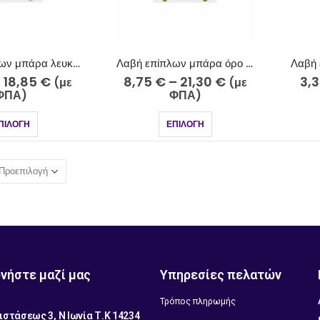
Λαβή επίπλων μπάρα λευκό 726-3 Φ12
Λαβή επίπλων μπάρα όρο ματ 726-15 Φ12
–
18,85
€
8,75
€
–
21,30
€
3,
(με
(με
ΦΠΑ)
ΦΠΑ)
ΠΙΛΟΓΉ
ΕΠΙΛΟΓΉ
νήστε μαζί μας
Υπηρεσίες πελατών
Τρόπος πληρωμής
ιστάσεως 3, Ν Ιωνία Τ.Κ 14234