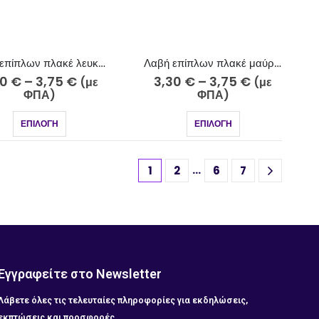
Λαβή επίπλων πλακέ λευκό 719-3
Λαβή επίπλων πλακέ μαύρο ματ 719-7
30
€
–
3,75
€
3,30
€
–
3,75
€
(με
(με
ΦΠΑ)
ΦΠΑ)
ΕΠΙΛΟΓΉ
ΕΠΙΛΟΓΉ
…
1
2
6
7
Εγγραφείτε στο Newsletter
Λάβετε όλες τις τελευταίες πληροφορίες για εκδηλώσεις,
εκπτώσεις και προσφορές.